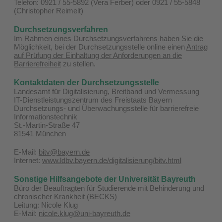
Telefon: 0921 / 55-5892 (Vera Ferber) oder 0921 / 55-5848
(Christopher Reimelt)
Durchsetzungsverfahren
Im Rahmen eines Durchsetzungsverfahrens haben Sie die
Möglichkeit, bei der Durchsetzungsstelle online einen
Antrag
auf Prüfung der Einhaltung der Anforderungen an die
Barrierefreiheit
zu stellen.
Kontaktdaten der Durchsetzungsstelle
Landesamt für Digitalisierung, Breitband und Vermessung
IT-Dienstleistungszentrum des Freistaats Bayern
Durchsetzungs- und Überwachungsstelle für barrierefreie
Informationstechnik
St.-Martin-Straße 47
81541 München
E-Mail:
bitv@bayern.de
Internet:
www.ldbv.bayern.de/digitalisierung/bitv.html
Sonstige Hilfsangebote der Universität Bayreuth
Büro der Beauftragten für Studierende mit Behinderung und
chronischer Krankheit (BECKS)
Leitung: Nicole Klug
E-Mail:
nicole.klug@uni-bayreuth.de