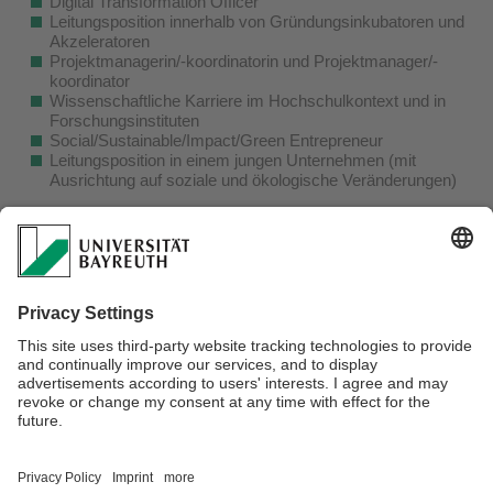
Digital Transformation Officer
Leitungsposition innerhalb von Gründungsinkubatoren und
Akzeleratoren
Projektmanagerin/-koordinatorin und Projektmanager/-
koordinator
Wissenschaftliche Karriere im Hochschulkontext und in
Forschungsinstituten
Social/Sustainable/Impact/Green Entrepreneur
Leitungsposition in einem jungen Unternehmen (mit
Ausrichtung auf soziale und ökologische Veränderungen)
1. Jahrgang (WS21/22)
2. Jahrgang (WS22/23)
3. Jahrgang (WS23/24)
4. Jahrgang (WS24/25)
5. Jahrgang (WS25/26)
Verantwortlich für die Redaktion:
Studiengangskoordination D&E